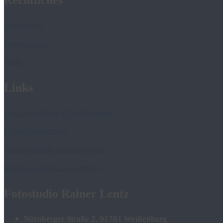
Rechtliches
Impressum
Datenschutz
AGB
Links
Hochzeitsfotograf Weißenburg
Charakterportraits
Professionelle Businessfotos
Medienagentur Lentz&Otto
Fotostudio Rainer Lentz
Nürnberger Straße 2, 91781 Weißenburg