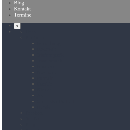
Blog
Kontakt
Termine
x
Home
Portfolio
Bewerbung
Hochzeit
Irisfotografie
Irisschmuck
Business
Newborn
Portrait
Familie
Kinder
Akt
Charakter-Portrait
Hunde
Fotobox
Studio
Blog