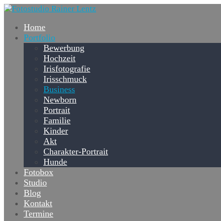
Home
Portfolio
Bewerbung
Hochzeit
Irisfotografie
Irisschmuck
Business
Newborn
Portrait
Familie
Kinder
Akt
Charakter-Portrait
Hunde
Fotobox
Studio
Blog
Kontakt
Termine