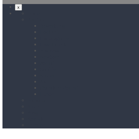
x
Home
Portfolio
Bewerbung
Hochzeit
Irisfotografie
Irisschmuck
Business
Newborn
Portrait
Familie
Kinder
Akt
Charakter-Portrait
Hunde
Fotobox
Studio
Blog
Kontakt
Termine