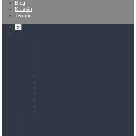
Blog
Kontakt
Termine
x
Home
Portfolio
Bewerbung
Hochzeit
Irisfotografie
Irisschmuck
Business
Newborn
Portrait
Familie
Kinder
Akt
Charakter-Portrait
Hunde
Fotobox
Studio
Blog