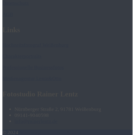
Datenschutz
AGB
Links
Hochzeitsfotograf Weißenburg
Charakterportraits
Professionelle Businessfotos
Medienagentur Lentz&Otto
Fotostudio Rainer Lentz
Nürnberger Straße 2, 91781 Weißenburg
09141-9040598
info@rainerlentz.de
© 2024
Medienagentur Lentz & Otto