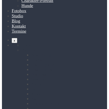
Charakter-Portrait
Hunde
Fotobox
Studio
Blog
Kontakt
Termine
x
Home
Portfolio
Bewerbung
Hochzeit
Irisfotografie
Irisschmuck
Business
Newborn
Portrait
Familie
Kinder
Akt
Charakter-Portrait
Hunde