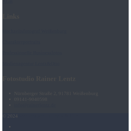
AGB
Links
Hochzeitsfotograf Weißenburg
Charakterportraits
Professionelle Businessfotos
Medienagentur Lentz&Otto
Fotostudio Rainer Lentz
Nürnberger Straße 2, 91781 Weißenburg
09141-9040598
info@rainerlentz.de
© 2024
Medienagentur Lentz & Otto