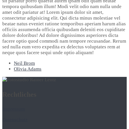
sit pariatur porro quaerat autem ipsam odit quam beatae
tempora quibusdam illum! Modi velit odio nam nulla unde
amet odit pariatur at! Lorem ipsum dolor sit amet,
consectetur adipisicing elit. Qui dicta minus molestiae vel
beatae natus eveniet ratione temporibus aperiam harum alias
officiis assumenda officia quibusdam deleniti eos cupiditate
dolore doloribus! Ad dolore dignissimos asperiores dicta
facere optio quod commodi nam tempore recusandae. Rerum
sed nulla eum vero expedita ex delectus voluptates rem at
neque quos facere sequi unde optio aliquam!
Neil Brom
Olivia Adams
Rechtliches
Impressum
Datenschutz