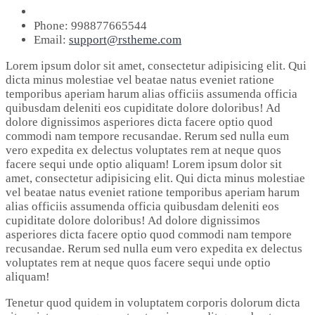
Phone:
998877665544
Email:
support@rstheme.com
Lorem ipsum dolor sit amet, consectetur adipisicing elit. Qui
dicta minus molestiae vel beatae natus eveniet ratione
temporibus aperiam harum alias officiis assumenda officia
quibusdam deleniti eos cupiditate dolore doloribus! Ad
dolore dignissimos asperiores dicta facere optio quod
commodi nam tempore recusandae. Rerum sed nulla eum
vero expedita ex delectus voluptates rem at neque quos
facere sequi unde optio aliquam! Lorem ipsum dolor sit
amet, consectetur adipisicing elit. Qui dicta minus molestiae
vel beatae natus eveniet ratione temporibus aperiam harum
alias officiis assumenda officia quibusdam deleniti eos
cupiditate dolore doloribus! Ad dolore dignissimos
asperiores dicta facere optio quod commodi nam tempore
recusandae. Rerum sed nulla eum vero expedita ex delectus
voluptates rem at neque quos facere sequi unde optio
aliquam!
Tenetur quod quidem in voluptatem corporis dolorum dicta