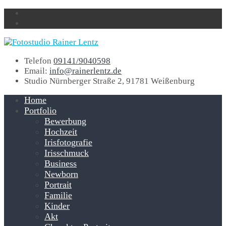
Telefon
09141/9040598
Email:
info@rainerlentz.de
Studio
Nürnberger Straße 2, 91781 Weißenburg
Home
Portfolio
Bewerbung
Hochzeit
Irisfotografie
Irisschmuck
Business
Newborn
Portrait
Familie
Kinder
Akt