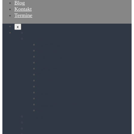
Blog
Kontakt
Termine
x
Home
Portfolio
Bewerbung
Hochzeit
Irisfotografie
Irisschmuck
Business
Newborn
Portrait
Familie
Kinder
Akt
Charakter-Portrait
Hunde
Fotobox
Studio
Blog