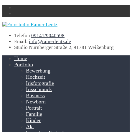
Telefon
09141/9040598
Email:
info@rainerlentz.de
Studio
Nürnberger Straße 2, 91781 Weißenburg
Home
Portfolio
Bewerbung
Hochzeit
Irisfotografie
Irisschmuck
Business
Newborn
Portrait
Familie
Kinder
Akt