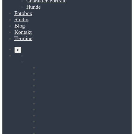
Charakter-Portrait
Hunde
Fotobox
Studio
Blog
Kontakt
Termine
x
Home
Portfolio
Bewerbung
Hochzeit
Irisfotografie
Irisschmuck
Business
Newborn
Portrait
Familie
Kinder
Akt
Charakter-Portrait
Hunde