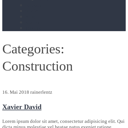
Fotobox
Studio
Blog
Kontakt
Termine
Categories:
Construction
16. Mai 2018
rainerlentz
Xavier David
Lorem ipsum dolor sit amet, consectetur adipisicing elit. Qui
dicta minus molestiae vel beatae natus eveniet ratione