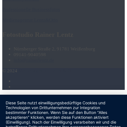
Professionelle Businessfotos
Medienagentur Lentz&Otto
Fotostudio Rainer Lentz
Nürnberger Straße 2, 91781 Weißenburg
09141-9040598
info@rainerlentz.de
© 2024
Medienagentur Lentz & Otto
Diese Seite nutzt einwilligungsbedürftige Cookies und
Technologien von Drittunternehmen zur Integration
bestimmter Funktionen. Wenn Sie auf den Button "Alles
akzeptieren" klicken, werden diese Funktionen aktiviert
(Einwilligung). Nach der Einwilligung verarbeiten wir und die
betroffenen Drittunternehmen Ihre personenbezogenen Daten